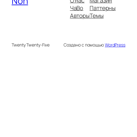
Non
О нас
Магазин
ЧаВо
Паттерны
Авторы
Темы
Twenty Twenty-Five
Создано с помощью
WordPress